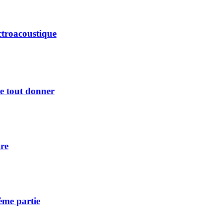
ctroacoustique
e tout donner
re
ème partie