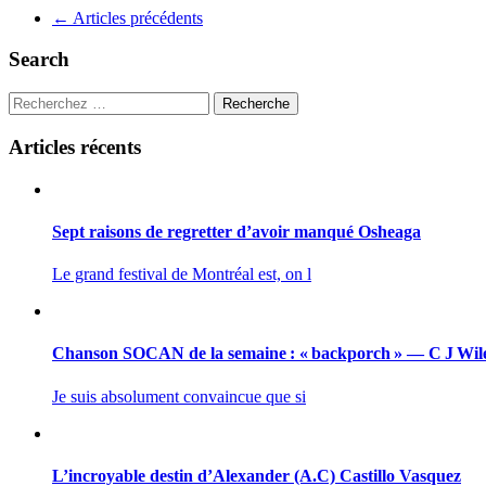
Navigation
←
Articles précédents
pour
Search
les
articles
Recherche
Articles récents
Sept raisons de regretter d’avoir manqué Osheaga
Le grand festival de Montréal est, on l
Chanson SOCAN de la semaine : « backporch » — C J Wil
Je suis absolument convaincue que si
L’incroyable destin d’Alexander (A.C) Castillo Vasquez