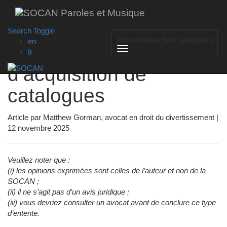
Skip
Photo par Timo Struker
to
main
Search Toggle
content
Activer/désactiver navigation
en
Transactions
fr
d’acquisition de
catalogues
Article par Matthew Gorman, avocat en droit du divertissement |
12 novembre 2025
Veuillez noter que :
(i) les opinions exprimées sont celles de l’auteur et non de la
SOCAN ;
(ii) il ne s’agit pas d’un avis juridique ;
(iii) vous devriez consulter un avocat avant de conclure ce type
d’entente.