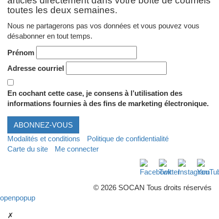
articles directement dans votre boîte de courriels
toutes les deux semaines.
Nous ne partagerons pas vos données et vous pouvez vous
désabonner en tout temps.
Prénom
Adresse courriel
En cochant cette case, je consens à l’utilisation des
informations fournies à des fins de marketing électronique.
ABONNEZ-VOUS
Modalités et conditions
Politique de confidentialité
Carte du site
Me connecter
Facebook
Twitter
Instagra
Yo
© 2026 SOCAN Tous droits réservés
openpopup
✗