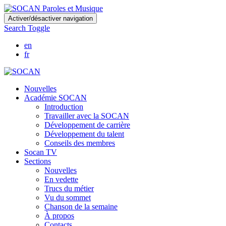
Skip
Activer/désactiver navigation
to
Search Toggle
main
content
en
fr
Nouvelles
Académie SOCAN
Introduction
Travailler avec la SOCAN
Développement de carrière
Développement du talent
Conseils des membres
Socan TV
Sections
Nouvelles
En vedette
Trucs du métier
Vu du sommet
Chanson de la semaine
À propos
Contacts