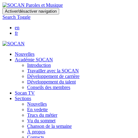
Skip
Activer/désactiver navigation
to
Search Toggle
main
content
en
fr
Nouvelles
Académie SOCAN
Introduction
Travailler avec la SOCAN
Développement de carrière
Développement du talent
Conseils des membres
Socan TV
Sections
Nouvelles
En vedette
Trucs du métier
Vu du sommet
Chanson de la semaine
À propos
Contacts