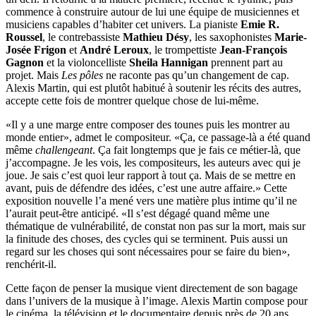
commence à construire autour de lui une équipe de musiciennes et
musiciens capables d’habiter cet univers. La pianiste
Emie R.
Roussel
, le contrebassiste
Mathieu Désy
, les saxophonistes
Marie-
Josée Frigon
et
André Leroux
, le trompettiste
Jean-François
Gagnon
et la violoncelliste
Sheila Hannigan
prennent part au
projet. Mais
Les pôles
ne raconte pas qu’un changement de cap.
Alexis Martin, qui est plutôt habitué à soutenir les récits des autres,
accepte cette fois de montrer quelque chose de lui-même.
«Il y a une marge entre composer des tounes puis les montrer au
monde entier», admet le compositeur. «Ça, ce passage-là a été quand
même
challengeant
. Ça fait longtemps que je fais ce métier-là, que
j’accompagne. Je les vois, les compositeurs, les auteurs avec qui je
joue. Je sais c’est quoi leur rapport à tout ça. Mais de se mettre en
avant, puis de défendre des idées, c’est une autre affaire.» Cette
exposition nouvelle l’a mené vers une matière plus intime qu’il ne
l’aurait peut-être anticipé. «Il s’est dégagé quand même une
thématique de vulnérabilité, de constat non pas sur la mort, mais sur
la finitude des choses, des cycles qui se terminent. Puis aussi un
regard sur les choses qui sont nécessaires pour se faire du bien»,
renchérit-il.
Cette façon de penser la musique vient directement de son bagage
dans l’univers de la musique à l’image. Alexis Martin compose pour
le cinéma, la télévision et le documentaire depuis près de 20 ans.