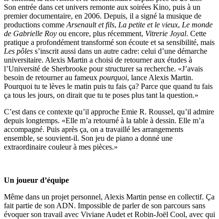
Son entrée dans cet univers remonte aux soirées Kino, puis à un
premier documentaire, en 2006. Depuis, il a signé la musique de
productions comme
Arsenault et fils
,
La petite et le vieux
,
Le monde
de Gabrielle Roy
ou encore, plus récemment,
Vitrerie Joyal
. Cette
pratique a profondément transformé son écoute et sa sensibilité, mais
Les pôles
s’inscrit aussi dans un autre cadre: celui d’une démarche
universitaire. Alexis Martin a choisi de retourner aux études à
l’Université de Sherbrooke pour structurer sa recherche. «J’avais
besoin de retourner au fameux
pourquoi
, lance Alexis Martin.
Pourquoi tu te lèves le matin puis tu fais ça? Parce que quand tu fais
ça tous les jours, on dirait que tu te poses plus tant la question.»
C’est dans ce contexte qu’il approche Emie R. Roussel, qu’il admire
depuis longtemps. «Elle m’a retourné à la table à dessin. Elle m’a
accompagné. Puis après ça, on a travaillé les arrangements
ensemble, se souvient-il. Son jeu de piano a donné une
extraordinaire couleur à mes pièces.»
Un joueur d’équipe
Même dans un projet personnel, Alexis Martin pense en collectif. Ça
fait partie de son ADN. Impossible de parler de son parcours sans
évoquer son travail avec Viviane Audet et Robin-Joël Cool, avec qui