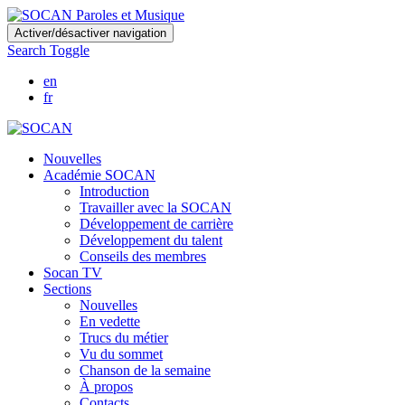
Skip
Activer/désactiver navigation
to
Search Toggle
main
content
en
fr
Nouvelles
Académie SOCAN
Introduction
Travailler avec la SOCAN
Développement de carrière
Développement du talent
Conseils des membres
Socan TV
Sections
Nouvelles
En vedette
Trucs du métier
Vu du sommet
Chanson de la semaine
À propos
Contacts