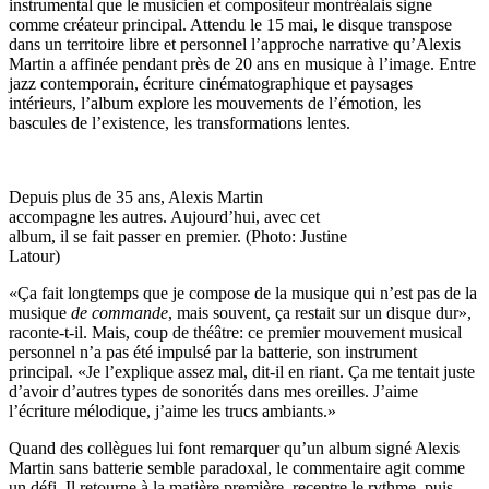
instrumental que le musicien et compositeur montréalais signe
comme créateur principal. Attendu le 15 mai, le disque transpose
dans un territoire libre et personnel l’approche narrative qu’Alexis
Martin a affinée pendant près de 20 ans en musique à l’image. Entre
jazz contemporain, écriture cinématographique et paysages
intérieurs, l’album explore les mouvements de l’émotion, les
bascules de l’existence, les transformations lentes.
Depuis plus de 35 ans, Alexis Martin
accompagne les autres. Aujourd’hui, avec cet
album, il se fait passer en premier. (Photo: Justine
Latour)
«Ça fait longtemps que je compose de la musique qui n’est pas de la
musique
de commande
, mais souvent, ça restait sur un disque dur»,
raconte-t-il. Mais, coup de théâtre: ce premier mouvement musical
personnel n’a pas été impulsé par la batterie, son instrument
principal. «Je l’explique assez mal, dit-il en riant. Ça me tentait juste
d’avoir d’autres types de sonorités dans mes oreilles. J’aime
l’écriture mélodique, j’aime les trucs ambiants.»
Quand des collègues lui font remarquer qu’un album signé Alexis
Martin sans batterie semble paradoxal, le commentaire agit comme
un défi. Il retourne à la matière première, recentre le rythme, puis