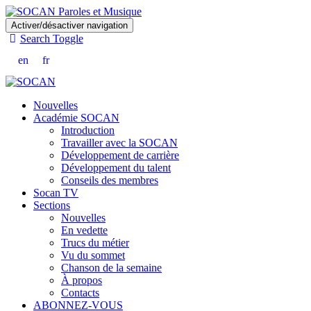
Skip
Activer/désactiver navigation
to
Search Toggle
main
content
en
fr
Nouvelles
Académie SOCAN
Introduction
Travailler avec la SOCAN
Développement de carrière
Développement du talent
Conseils des membres
Socan TV
Sections
Nouvelles
En vedette
Trucs du métier
Vu du sommet
Chanson de la semaine
À propos
Contacts
ABONNEZ-VOUS