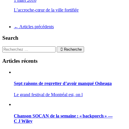
1 mars 2016
L’accroche-cœur de la ville fortifiée
Navigation
←
Articles précédents
pour
Search
les
articles
Recherche
Articles récents
Sept raisons de regretter d’avoir manqué Osheaga
Le grand festival de Montréal est, on l
Chanson SOCAN de la semaine : « backporch » —
C J Wiley