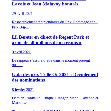
Lavoie et Jean Malavoy honorés
29 avril 2021
Respectivement récipiendaires du Prix Hommage et du
Prix B�...
Lil Berete: en direct de Regent Park et
armé de 50 millions de « streams »
9 avril 2021
Le rappeur s’assure d’être dans le moment présent
quan...
Gala des prix Trille Or 2021 : Dévoilement
des nominations
8 février 2021
Damien Robitaille, Anique Granger, Medhi Cayenne et
Mario Le...