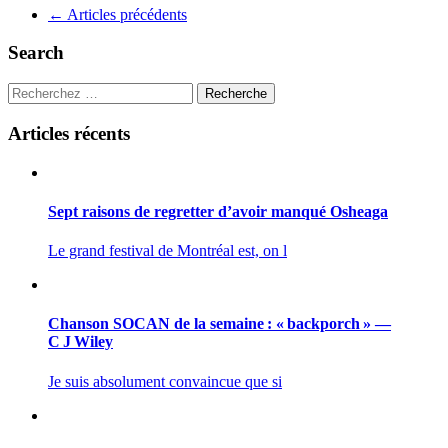
Navigation
←
Articles précédents
pour
Search
les
articles
Recherche
Articles récents
Sept raisons de regretter d’avoir manqué Osheaga
Le grand festival de Montréal est, on l
Chanson SOCAN de la semaine : « backporch » —
C J Wiley
Je suis absolument convaincue que si