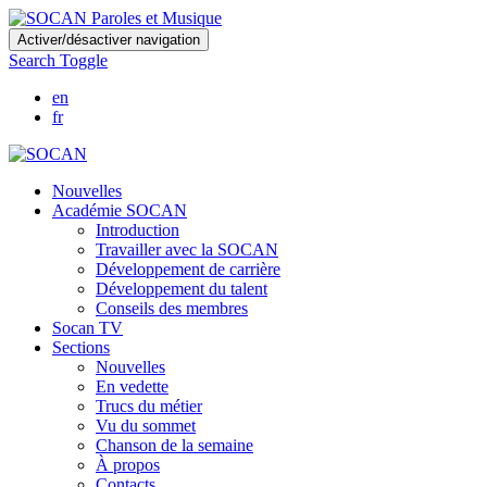
Skip
Activer/désactiver navigation
to
Search Toggle
main
content
en
fr
Nouvelles
Académie SOCAN
Introduction
Travailler avec la SOCAN
Développement de carrière
Développement du talent
Conseils des membres
Socan TV
Sections
Nouvelles
En vedette
Trucs du métier
Vu du sommet
Chanson de la semaine
À propos
Contacts