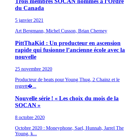
Trois membres SOCAN nommés à l’Ordre
du Canada
5 janvier 2021
Art Bergmann, Michel Cusson, Brian Cherney
PittThaKid : Un producteur en ascension
rapide qui fusionne l’ancienne école avec la
nouvelle
25 novembre 2020
Producteur de beats pour Young Thug, 2 Chainz et le
regrett�...
Nouvelle série ! « Les choix du mois de la
SOCAN »
8 octobre 2020
Octobre 2020 : Moneyphone, Sael, Hunnah, Jarrel The
Young, k...