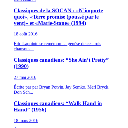
Classiques de la SOCAN : «N’importe
quoi», «Terre promise (poussé par le
vent)» et «Marie-Stone» (1994)
18 août 2016
Éric Lapointe se remémore la genèse de ces trois
chansons...
Classiques canadiens: “She Ain’t Pretty”
(1990)
27 mai 2016
Écrite par par Bryan Potvin, Jay Semko, Merl Bryck,
Don Sch...
Classiques canadiens: “Walk Hand in
Hand” (1956)
18 mars 2016