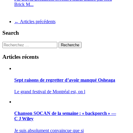
Brick M...
Navigation
←
Articles précédents
pour
Search
les
articles
Recherche
Articles récents
Sept raisons de regretter d’avoir manqué Osheaga
Le grand festival de Montréal est, on l
Chanson SOCAN de la semaine : « backporch » —
C J Wiley
Je suis absolument convaincue que si