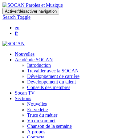
Skip
Activer/désactiver navigation
to
Search Toggle
main
content
en
fr
Nouvelles
Académie SOCAN
Introduction
Travailler avec la SOCAN
Développement de carrière
Développement du talent
Conseils des membres
Socan TV
Sections
Nouvelles
En vedette
Trucs du métier
Vu du sommet
Chanson de la semaine
À propos
Contacts