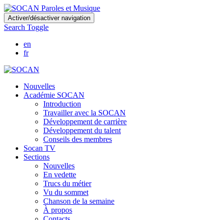
Skip
Activer/désactiver navigation
to
Search Toggle
main
content
en
fr
Nouvelles
Académie SOCAN
Introduction
Travailler avec la SOCAN
Développement de carrière
Développement du talent
Conseils des membres
Socan TV
Sections
Nouvelles
En vedette
Trucs du métier
Vu du sommet
Chanson de la semaine
À propos
Contacts