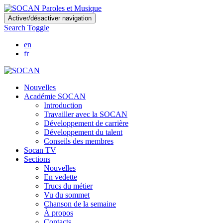
Skip
Activer/désactiver navigation
to
Search Toggle
main
content
en
fr
Nouvelles
Académie SOCAN
Introduction
Travailler avec la SOCAN
Développement de carrière
Développement du talent
Conseils des membres
Socan TV
Sections
Nouvelles
En vedette
Trucs du métier
Vu du sommet
Chanson de la semaine
À propos
Contacts