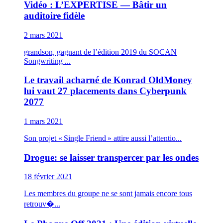
Vidéo : L’EXPERTISE — Bâtir un
auditoire fidèle
2 mars 2021
grandson, gagnant de l’édition 2019 du SOCAN
Songwriting ...
Le travail acharné de Konrad OldMoney
lui vaut 27 placements dans Cyberpunk
2077
1 mars 2021
Son projet « Single Friend » attire aussi l’attentio...
Drogue: se laisser transpercer par les ondes
18 février 2021
Les membres du groupe ne se sont jamais encore tous
retrouv�...