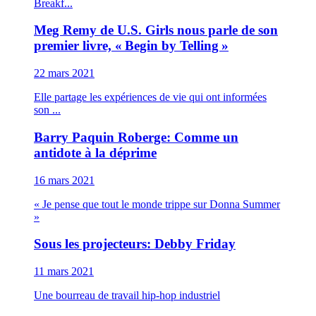
Breakf...
Meg Remy de U.S. Girls nous parle de son
premier livre, « Begin by Telling »
22 mars 2021
Elle partage les expériences de vie qui ont informées
son ...
Barry Paquin Roberge: Comme un
antidote à la déprime
16 mars 2021
« Je pense que tout le monde trippe sur Donna Summer
»
Sous les projecteurs: Debby Friday
11 mars 2021
Une bourreau de travail hip-hop industriel