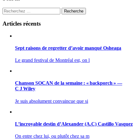
articles
Recherche
Articles récents
Sept raisons de regretter d’avoir manqué Osheaga
Le grand festival de Montréal est, on l
Chanson SOCAN de la semaine : « backporch » —
C J Wiley
Je suis absolument convaincue que si
L’incroyable destin d’Alexander (A.C) Castillo Vasquez
On entre chez lui, ou plutôt chez sa m