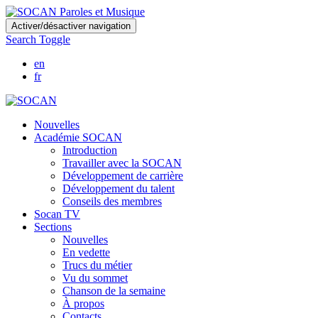
Skip
Activer/désactiver navigation
to
Search Toggle
main
content
en
fr
Nouvelles
Académie SOCAN
Introduction
Travailler avec la SOCAN
Développement de carrière
Développement du talent
Conseils des membres
Socan TV
Sections
Nouvelles
En vedette
Trucs du métier
Vu du sommet
Chanson de la semaine
À propos
Contacts