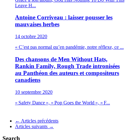
Leave H...
Antoine Corriveau : laisser pousser les
mauvaises herbes
14 octobre 2020
« C’est pas normal qu’en pandémie, notre réflexe, ce ...
Des chansons de Men Without Hats,
Rankin Family, Rough Trade intronisées
au Panthéon des auteurs et compositeurs
canadiens
10 septembre 2020
« Safety Dance », « Pop Goes the World », « F...
Navigation
←
Articles précédents
Articles suivants
→
pour
les
Search