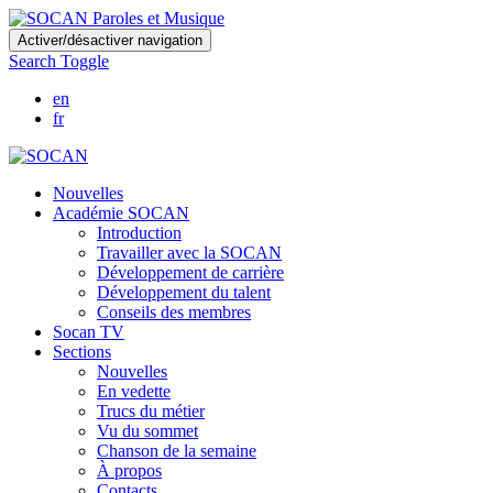
Skip
Activer/désactiver navigation
to
Search Toggle
main
content
en
fr
Nouvelles
Académie SOCAN
Introduction
Travailler avec la SOCAN
Développement de carrière
Développement du talent
Conseils des membres
Socan TV
Sections
Nouvelles
En vedette
Trucs du métier
Vu du sommet
Chanson de la semaine
À propos
Contacts