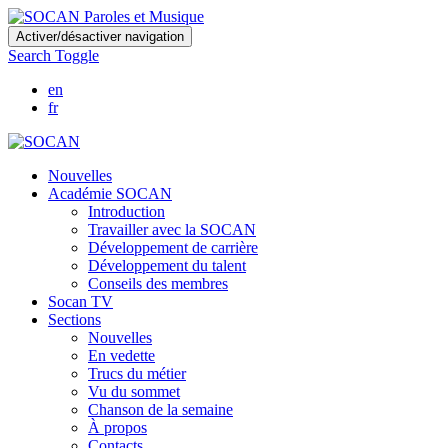
Skip
Activer/désactiver navigation
to
Search Toggle
main
content
en
fr
Nouvelles
Académie SOCAN
Introduction
Travailler avec la SOCAN
Développement de carrière
Développement du talent
Conseils des membres
Socan TV
Sections
Nouvelles
En vedette
Trucs du métier
Vu du sommet
Chanson de la semaine
À propos
Contacts