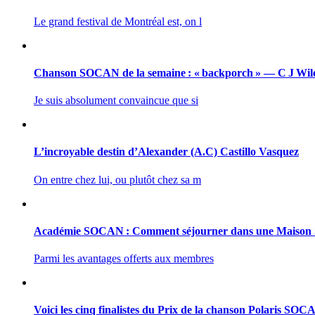
Le grand festival de Montréal est, on l
Chanson SOCAN de la semaine : « backporch » — C J Wil
Je suis absolument convaincue que si
L’incroyable destin d’Alexander (A.C) Castillo Vasquez
On entre chez lui, ou plutôt chez sa m
Académie SOCAN : Comment séjourner dans une Maiso
Parmi les avantages offerts aux membres
Voici les cinq finalistes du Prix de la chanson Polaris SO