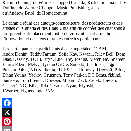
Ricardo Chung, de Warner Chappell Canada, Rich Christina et Liv
DuFine, de Warner Chappell Music Publishing, ainsi
qu’Andrew Briol, de Homecoming.
Le camp a réuni des auteurs-compositeurs, des producteurs et des
artistes du Canada et des États-Unis afin de cocréer des chansons à
fort potentiel de placement tout en favorisant la collaboration,
l’innovation et des liens durables entre les participants.
Les participantes et participants à ce camp étaient 12AM,
Andre Denim, Teddy Fantum, Sofia Kay, Kwazii, Riley Bell, Dom
Dias, Kassidy, TOBi, Bryn, Elio, Trey Joshua, Memblem, Shareef,
Emma Klein, Melvv, TyriqueOrDie, Sunetto, Just Ideas, Jiggi,
Preston Pablo, Nia Nadurata, RUSSEL!, Runway, Drew80, Briol,
Ethan Young, Yaakov Gruzman, Tony Parker, DT Beats, fkblnd,
Samaera, Tom French, Doressa, Milano, Zack Zadek, Haviah,
Casper TNG, Billa, Toko!, Yama, Nyan, Kiyoshi,
J Warner, Figuerz, and 2AM.
Facebook
X
Pinterest