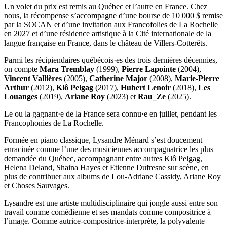
Un volet du prix est remis au Québec et l’autre en France. Chez
nous, la récompense s’accompagne d’une bourse de 10 000 $ remise
par la SOCAN et d’une invitation aux Francofolies de La Rochelle
en 2027 et d’une résidence artistique à la Cité internationale de la
langue française en France, dans le château de Villers-Cotterêts.
Parmi les récipiendaires québécois·es des trois dernières décennies,
on compte
Mara Tremblay
(1999),
Pierre Lapointe
(2004),
Vincent Vallières
(2005),
Catherine Major
(2008),
Marie-Pierre
Arthur
(2012),
Klô Pelgag
(2017),
Hubert Lenoir
(2018),
Les
Louanges
(2019),
Ariane Roy
(2023) et
Rau_Ze
(2025).
Le ou la gagnant·e de la France sera connu·e en juillet, pendant les
Francophonies de La Rochelle.
Formée en piano classique, Lysandre Ménard s’est doucement
enracinée comme l’une des musiciennes accompagnatrice les plus
demandée du Québec, accompagnant entre autres Klô Pelgag,
Helena Deland, Shaina Hayes et Etienne Dufresne sur scène, en
plus de contribuer aux albums de Lou-Adriane Cassidy, Ariane Roy
et Choses Sauvages.
Lysandre est une artiste multidisciplinaire qui jongle aussi entre son
travail comme comédienne et ses mandats comme compositrice à
l’image. Comme autrice-compositrice-interprète, la polyvalente