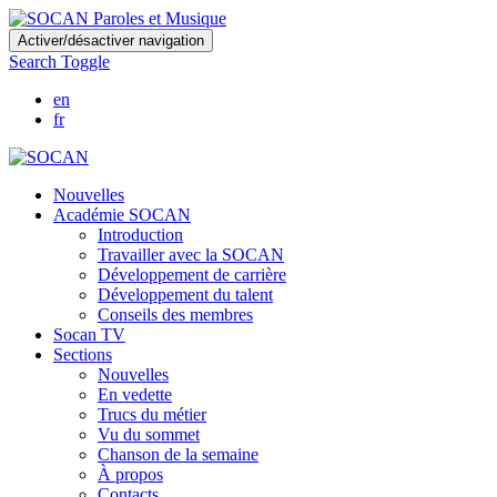
Skip
Activer/désactiver navigation
to
Search Toggle
main
content
en
fr
Nouvelles
Académie SOCAN
Introduction
Travailler avec la SOCAN
Développement de carrière
Développement du talent
Conseils des membres
Socan TV
Sections
Nouvelles
En vedette
Trucs du métier
Vu du sommet
Chanson de la semaine
À propos
Contacts