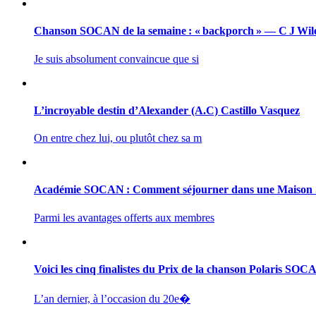
Chanson SOCAN de la semaine : « backporch » — C J Wil
Je suis absolument convaincue que si
L’incroyable destin d’Alexander (A.C) Castillo Vasquez
On entre chez lui, ou plutôt chez sa m
Académie SOCAN : Comment séjourner dans une Maiso
Parmi les avantages offerts aux membres
Voici les cinq finalistes du Prix de la chanson Polaris SO
L’an dernier, à l’occasion du 20e�