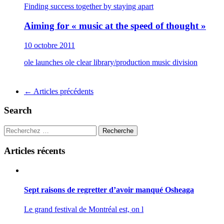
Finding success together by staying apart
Aiming for « music at the speed of thought »
10 octobre 2011
ole launches ole clear library/production music division
Navigation
←
Articles précédents
pour
Search
les
articles
Recherche
Articles récents
Sept raisons de regretter d’avoir manqué Osheaga
Le grand festival de Montréal est, on l