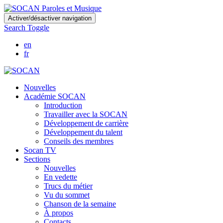
Skip
Activer/désactiver navigation
to
Search Toggle
main
content
en
fr
Nouvelles
Académie SOCAN
Introduction
Travailler avec la SOCAN
Développement de carrière
Développement du talent
Conseils des membres
Socan TV
Sections
Nouvelles
En vedette
Trucs du métier
Vu du sommet
Chanson de la semaine
À propos
Contacts