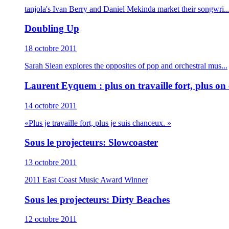
tanjola's Ivan Berry and Daniel Mekinda market their songwri..
Doubling Up
18 octobre 2011
Sarah Slean explores the opposites of pop and orchestral mus...
Laurent Eyquem : plus on travaille fort, plus on
14 octobre 2011
«Plus je travaille fort, plus je suis chanceux. »
Sous le projecteurs: Slowcoaster
13 octobre 2011
2011 East Coast Music Award Winner
Sous les projecteurs: Dirty Beaches
12 octobre 2011