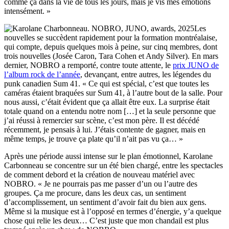
comme ça dans la vie de tous les jours, mais je vis mes émotions
intensément. »
Les
nouvelles se succèdent rapidement pour la formation montréalaise,
qui compte, depuis quelques mois à peine, sur cinq membres, dont
trois nouvelles (Josée Caron, Tara Cohen et Andy Silver). En mars
dernier, NOBRO a remporté, contre toute attente, le
prix JUNO de
l’album rock de l’année
, devançant, entre autres, les légendes du
punk canadien Sum 41. « Ce qui est spécial, c’est que toutes les
caméras étaient braquées sur Sum 41, à l’autre bout de la salle. Pour
nous aussi, c’était évident que ça allait être eux. La surprise était
totale quand on a entendu notre nom […] et la seule personne que
j’ai réussi à remercier sur scène, c’est mon père. Il est décédé
récemment, je pensais à lui. J’étais contente de gagner, mais en
même temps, je trouve ça plate qu’il n’ait pas vu ça… »
Après une période aussi intense sur le plan émotionnel, Karolane
Carbonneau se concentre sur un été bien chargé, entre les spectacles
de comment debord et la création de nouveau matériel avec
NOBRO. « Je ne pourrais pas me passer d’un ou l’autre des
groupes. Ça me procure, dans les deux cas, un sentiment
d’accomplissement, un sentiment d’avoir fait du bien aux gens.
Même si la musique est à l’opposé en termes d’énergie, y’a quelque
chose qui relie les deux… C’est juste que mon chandail est plus