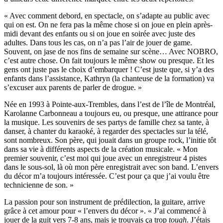
« Avec comment debord, en spectacle, on s’adapte au public avec
qui on est. On ne fera pas la même chose si on joue en plein après-
midi devant des enfants ou si on joue en soirée avec juste des
adultes. Dans tous les cas, on n’a pas l’air de jouer de game.
Souvent, on jase de nos fins de semaine sur scène… Avec NOBRO,
c’est autre chose. On fait toujours le même show ou presque. Et les
gens ont juste pas le choix d’embarquer ! C’est juste que, si y’a des
enfants dans l’assistance, Kathryn (la chanteuse de la formation) va
s’excuser aux parents de parler de drogue. »
Née en 1993 à Pointe-aux-Trembles, dans l’est de l’île de Montréal,
Karolanne Carbonneau a toujours eu, ou presque, une attirance pour
la musique. Les souvenirs de ses partys de famille chez sa tante, à
danser, à chanter du karaoké, à regarder des spectacles sur la télé,
sont nombreux. Son père, qui jouait dans un groupe rock, l’initie tôt
dans sa vie à différents aspects de la création musicale. « Mon
premier souvenir, c’est moi qui joue avec un enregistreur 4 pistes
dans le sous-sol, là où mon père enregistrait avec son band. L’envers
du décor m’a toujours intéressée. C’est pour ça que j’ai voulu être
technicienne de son. »
La passion pour son instrument de prédilection, la guitare, arrive
grâce à cet amour pour « l’envers du décor ». « J’ai commencé à
jouer de la guit vers 7-8 ans, mais je trouvais ça trop
tough
. J’étais