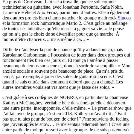
En plus de Corriveau, l’artiste a travaillé, que ce soit comme
technicienne ou guitariste, avec Jonathan Personne, Safia Nolin,
Laurence Hélie et Alix Fernz, parmi bien d’autres. Elle a également
deux autres projets bien champ gauche : le groupe math rock
Stucco
et la formation rock humoristique Mario 2. C’est grâce au mélange
de toutes ces initiatives qu’elle réussit à gagner sa vie. « Je pense
qu’on n’a pas le choix de se diversifier pour que ça marche. À
moins d’être chanceux… mais même à ça… »
Difficile d’analyser la part de chance qu’il y a dans tout ça, mais
Karolanne Carbonneau a l’occasion de jouer dans deux groupes qui
fonctionnent très bien ces jours-ci. Et tout ça l’amène à passer
beaucoup de temps sur scène et, donc, à sortir de sa coquille. « Mon
anxiété sociale a souvent pris beaucoup de place. Ça m’a pris du
temps, par exemple, à jouer des solos de guitare sur scène. C’est
quand je suis entrée dans comment debord que ça a changé. Les
autres membres voulaient vraiment que je fasse des solos. »
C’est grâce à ses collègues de NOBRO, en particulier la chanteuse
Kathryn McCaughey, véritable bête de scène, qu’elle a découvert
une autre partie, insoupçonnée, d’elle-même. « Le premier show que
j’ai fait avec le groupe, c’est en 2018. Kathryn m’avait dit : ‘’Faut
pas que tu aies peur de bouger, de crier !’’ J’me souviens du feeling
que j’avais après le show… Je me sentais tellement bien ! C’est une
autre partie de moi qui ressort avec le groupe. Je ne suis pas énervée