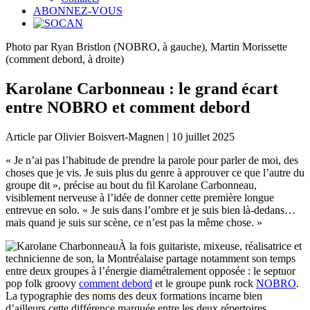
ABONNEZ-VOUS
Photo par Ryan Bristlon (NOBRO, à gauche), Martin Morissette
(comment debord, à droite)
Karolane Carbonneau : le grand écart
entre NOBRO et comment debord
Article par Olivier Boisvert-Magnen | 10 juillet 2025
« Je n’ai pas l’habitude de prendre la parole pour parler de moi, des
choses que je vis. Je suis plus du genre à approuver ce que l’autre du
groupe dit », précise au bout du fil Karolane Carbonneau,
visiblement nerveuse à l’idée de donner cette première longue
entrevue en solo. « Je suis dans l’ombre et je suis bien là-dedans…
mais quand je suis sur scène, ce n’est pas la même chose. »
À la fois guitariste, mixeuse, réalisatrice et
technicienne de son, la Montréalaise partage notamment son temps
entre deux groupes à l’énergie diamétralement opposée : le septuor
pop folk groovy
comment debord
et le groupe punk rock
NOBRO
.
La typographie des noms des deux formations incarne bien
d’ailleurs cette différence marquée entre les deux répertoires.