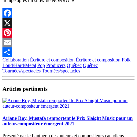
trempé après un show de NOBRO. »
Facebook
X
Pinterest
Email
Collaboration
Écriture et composition
Écriture et composition
Folk
Partager
Loud/Hard/Metal
Pop
Producers
Québec
Québec
Tournées/spectacles
Tournées/spectacles
Articles pertinents
Ariane Roy, Mustafa remportent le Prix Slaight Music pour un
auteur-compositeur émergent 2021
Présenté par le Panthéon des auteurs et compositeurs canadiens