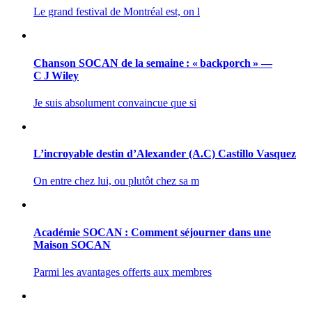
Le grand festival de Montréal est, on l
Chanson SOCAN de la semaine : « backporch » —
C J Wiley
Je suis absolument convaincue que si
L’incroyable destin d’Alexander (A.C) Castillo Vasquez
On entre chez lui, ou plutôt chez sa m
Académie SOCAN : Comment séjourner dans une
Maison SOCAN
Parmi les avantages offerts aux membres