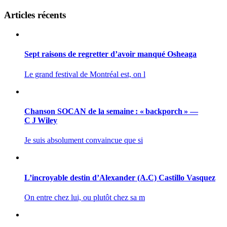
Articles récents
Sept raisons de regretter d’avoir manqué Osheaga
Le grand festival de Montréal est, on l
Chanson SOCAN de la semaine : « backporch » —
C J Wiley
Je suis absolument convaincue que si
L’incroyable destin d’Alexander (A.C) Castillo Vasquez
On entre chez lui, ou plutôt chez sa m