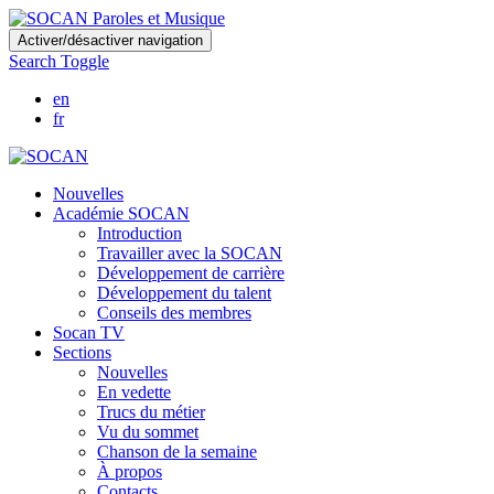
Skip
Activer/désactiver navigation
to
Search Toggle
main
content
en
fr
Nouvelles
Académie SOCAN
Introduction
Travailler avec la SOCAN
Développement de carrière
Développement du talent
Conseils des membres
Socan TV
Sections
Nouvelles
En vedette
Trucs du métier
Vu du sommet
Chanson de la semaine
À propos
Contacts