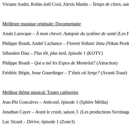
Viviane Audet, Robin-Joël Cool, Alexis Martin –
Temps de chien
, sa
Meilleure musique originale: Documentaire
Anaïs Larocque –
À mon chevet: Autopsie du système de santé (
Les F
Philippe Brault, André Lachance –
Florent Vollant: Innu
(Nikan Produ
Sébastien Diaz –
Plus tôt, plus tard
, épisode 1 (KOTV)
Philippe Brault –
Qui a tué les Expos de Montréal?
(Attraction)
Frédéric Bégin, Jesse Gnaedinger –
T’étais où Serge?
(Avanti-Toast)
Meilleur thème musical: Toutes catégories
Jean-Phi Goncalves –
Anticosti
, épisode 1 (Sphère Média)
Jonathan Cayer –
Avant le crash
, saison 3 (Les productions Sovimag
Luc Sicard –
Dérive
, épisode 1 (Zone3)