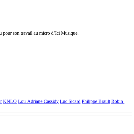
u pour son travail au micro d’Ici Musique.
r
KNLO
Lou-Adriane Cassidy
Luc Sicard
Philippe Brault
Robin-