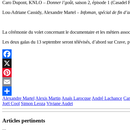
Caro Dupont, KNLO –
Donner l’goût
, saison 2, épisode 1 (Casadel 
Lou-Adriane Cassidy, Alexandre Martel –
Infoman, spécial de fin d’
La cérémonie du volet concernant le documentaire et les métiers assoc
Les deux galas du 13 septembre seront télévisés, d’abord sur Crave, pu
Facebook
X
Pinterest
Email
Alexandre Martel
Alexis Martin
Anaïs Larocque
André Lachance
Car
Partager
Joël Cool
Simon Leoza
Viviane Audet
Articles pertinents