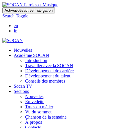
Skip
Activer/désactiver navigation
to
Search Toggle
main
content
en
fr
Nouvelles
Académie SOCAN
Introduction
Travailler avec la SOCAN
Développement de carrière
Développement du talent
Conseils des membres
Socan TV
Sections
Nouvelles
En vedette
Trucs du métier
Vu du sommet
Chanson de la semaine
À propos
Contacts