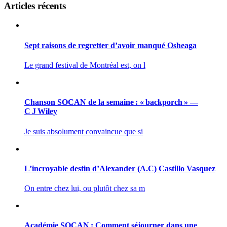
Articles récents
Sept raisons de regretter d’avoir manqué Osheaga
Le grand festival de Montréal est, on l
Chanson SOCAN de la semaine : « backporch » —
C J Wiley
Je suis absolument convaincue que si
L’incroyable destin d’Alexander (A.C) Castillo Vasquez
On entre chez lui, ou plutôt chez sa m
Académie SOCAN : Comment séjourner dans une