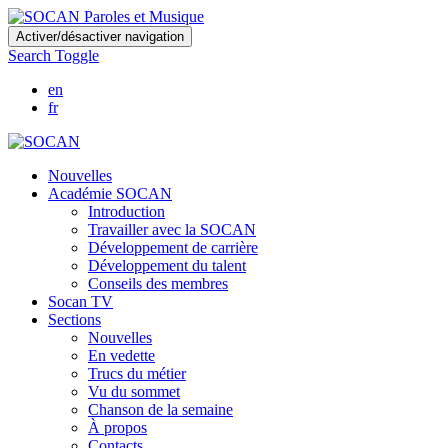
Skip
Activer/désactiver navigation
to
Search Toggle
main
content
en
fr
Nouvelles
Académie SOCAN
Introduction
Travailler avec la SOCAN
Développement de carrière
Développement du talent
Conseils des membres
Socan TV
Sections
Nouvelles
En vedette
Trucs du métier
Vu du sommet
Chanson de la semaine
À propos
Contacts