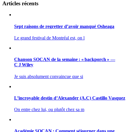
Articles récents
Sept raisons de regretter d’avoir manqué Osheaga
Le grand festival de Montréal est, on l
Chanson SOCAN de la semaine : « backporch » —
C J Wiley
Je suis absolument convaincue que si
L’incroyable destin d’Alexander (A.C) Castillo Vasquez
On entre chez lui, ou plutôt chez sa m
Académie SOCAN : Comment séjourner dans une