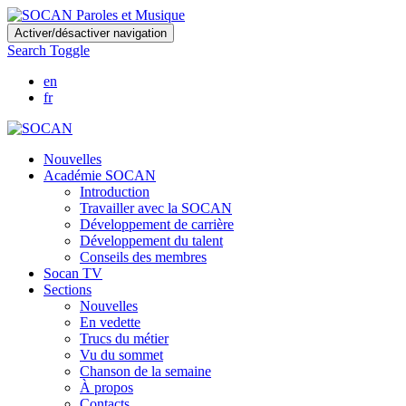
Skip
Activer/désactiver navigation
to
Search Toggle
main
content
en
fr
Nouvelles
Académie SOCAN
Introduction
Travailler avec la SOCAN
Développement de carrière
Développement du talent
Conseils des membres
Socan TV
Sections
Nouvelles
En vedette
Trucs du métier
Vu du sommet
Chanson de la semaine
À propos
Contacts