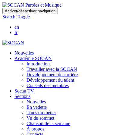
Skip
Activer/désactiver navigation
to
Search Toggle
main
content
en
fr
Nouvelles
Académie SOCAN
Introduction
Travailler avec la SOCAN
Développement de carrière
Développement du talent
Conseils des membres
Socan TV
Sections
Nouvelles
En vedette
Trucs du métier
Vu du sommet
Chanson de la semaine
À propos
Contacts