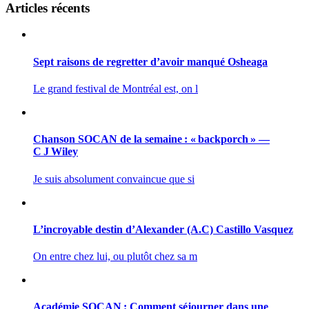
Articles récents
Sept raisons de regretter d’avoir manqué Osheaga
Le grand festival de Montréal est, on l
Chanson SOCAN de la semaine : « backporch » —
C J Wiley
Je suis absolument convaincue que si
L’incroyable destin d’Alexander (A.C) Castillo Vasquez
On entre chez lui, ou plutôt chez sa m
Académie SOCAN : Comment séjourner dans une