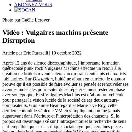
ABONNEZ-VOUS
Photo par Gaëlle Leroyer
Vidéo : Vulgaires machins présente
Disruption
Article par Eric Parazelli | 19 octobre 2022
Après 12 ans de silence discographique, l’importante formation
québécoise punk-rock Vulgaires Machins effectue un retour à la
création de brûlots revendicateurs aux refrains entêtants et aux riffs
jubilatoires. Sur
Disruption
, huitième album en carrière, le quatuor
prouve qu’il est possible de faire évoluer sa pensée et renouveler ses
avenues musicales pour éviter de se répéter et ainsi rester en phase
avec son époque. Et si Vulgaires Machins est d’abord un véhicule
pour partager la vision lucide de la société de ses deux auteurs-
compositeurs, Guillaume Beauregard et Marie-Ève Roy, cette
dernière conduit le véhicule VM en s’impliquant comme jamais
auparavant dans l’écriture et l’interprétation des chansons. Si le
propos est davantage axé sur l’introspection et la recherche de sens
et d’empathie que sur la critique sociale cynique, certaines pièces
font évoluer la signature musicale des VM vers avenues parfois