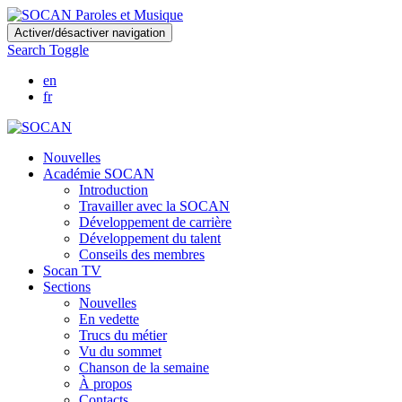
Skip
Activer/désactiver navigation
to
Search Toggle
main
content
en
fr
Nouvelles
Académie SOCAN
Introduction
Travailler avec la SOCAN
Développement de carrière
Développement du talent
Conseils des membres
Socan TV
Sections
Nouvelles
En vedette
Trucs du métier
Vu du sommet
Chanson de la semaine
À propos
Contacts