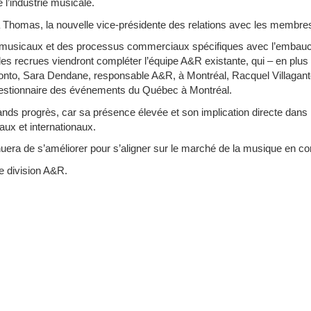
 l’industrie musicale.
 Thomas, la nouvelle vice-présidente des relations avec les membres e
 musicaux et des processus commerciaux spécifiques avec l’embau
les recrues viendront compléter l’équipe A&R existante, qui – en pl
ronto, Sara Dendane, responsable A&R, à Montréal, Racquel Villagan
gestionnaire des événements du Québec à Montréal.
ands progrès, car sa présence élevée et son implication directe dans
aux et internationaux.
inuera de s’améliorer pour s’aligner sur le marché de la musique en c
e division A&R.