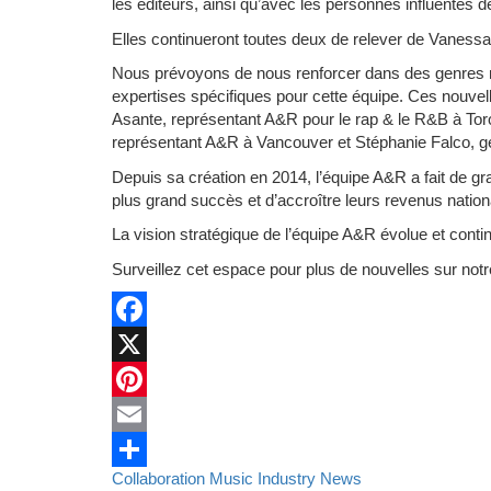
les éditeurs, ainsi qu’avec les personnes influentes de
Elles continueront toutes deux de relever de Vanessa
Nous prévoyons de nous renforcer dans des genres
expertises spécifiques pour cette équipe. Ces nouvel
Asante, représentant A&R pour le rap & le R&B à To
représentant A&R à Vancouver et Stéphanie Falco, 
Depuis sa création en 2014, l’équipe A&R a fait de gr
plus grand succès et d’accroître leurs revenus nation
La vision stratégique de l’équipe A&R évolue et cont
Surveillez cet espace pour plus de nouvelles sur notr
Facebook
X
Pinterest
Email
Collaboration
Music Industry
News
Partager