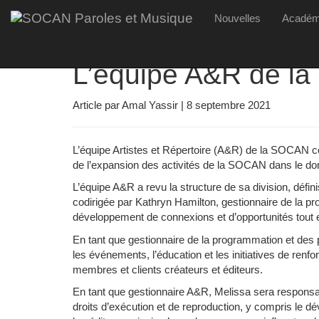
Skip
Photo par Ryan Bolton. Left to right/De gauche à dr
Nouvelles
Acadé
to
main
content
L’équipe A&R de la
Article par Amal Yassir | 8 septembre 2021
L’équipe Artistes et Répertoire (A&R) de la SOCAN co
de l’expansion des activités de la SOCAN dans le doma
L’équipe A&R a revu la structure de sa division, déf
codirigée par Kathryn Hamilton, gestionnaire de la p
développement de connexions et d’opportunités tout 
En tant que gestionnaire de la programmation et des 
les événements, l’éducation et les initiatives de re
membres et clients créateurs et éditeurs.
En tant que gestionnaire A&R, Melissa sera responsa
droits d’exécution et de reproduction, y compris le 