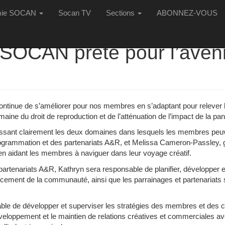
oite : Melissa Cameron-Passley, Kathryn Hamilton
mie SOCAN
Socan TV
Sections
ABONNEZ-VOUS
 SOCAN prête pour l’aveni
ntinue de s’améliorer pour nos membres en s’adaptant pour relever les
ine du droit de reproduction et de l’atténuation de l’impact de la pa
inissant clairement les deux domaines dans lesquels les membres peu
rogrammation et des partenariats A&R, et Melissa Cameron-Passley, g
en aidant les membres à naviguer dans leur voyage créatif.
partenariats A&R, Kathryn sera responsable de planifier, développer 
nforcement de la communauté, ainsi que les parrainages et partenariat
ble de développer et superviser les stratégies des membres et des c
développement et le maintien de relations créatives et commerciales a