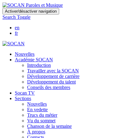
Skip
Activer/désactiver navigation
to
Search Toggle
main
content
en
fr
Nouvelles
Académie SOCAN
Introduction
Travailler avec la SOCAN
Développement de carrière
Développement du talent
Conseils des membres
Socan TV
Sections
Nouvelles
En vedette
Trucs du métier
Vu du sommet
Chanson de la semaine
À propos
Contacts