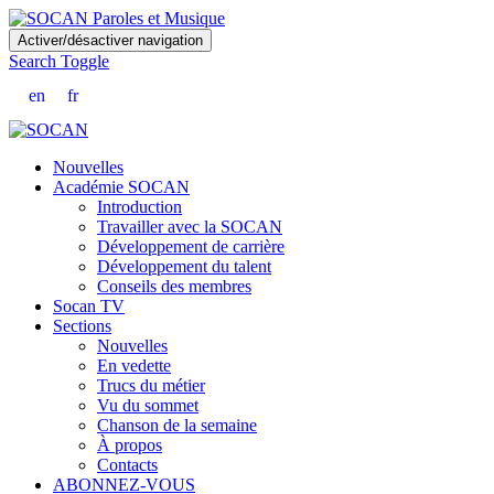
Skip
Activer/désactiver navigation
to
Search Toggle
main
content
en
fr
Nouvelles
Académie SOCAN
Introduction
Travailler avec la SOCAN
Développement de carrière
Développement du talent
Conseils des membres
Socan TV
Sections
Nouvelles
En vedette
Trucs du métier
Vu du sommet
Chanson de la semaine
À propos
Contacts
ABONNEZ-VOUS