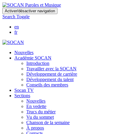
Skip
Activer/désactiver navigation
to
Search Toggle
main
content
en
fr
Nouvelles
Académie SOCAN
Introduction
Travailler avec la SOCAN
Développement de carrière
Développement du talent
Conseils des membres
Socan TV
Sections
Nouvelles
En vedette
Trucs du métier
Vu du sommet
Chanson de la semaine
À propos
Contacts