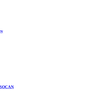
ey
n SOCAN