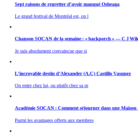
Sept raisons de regretter d’avoir manqué Osheaga
Le grand festival de Montréal est, on l
Chanson SOCAN de la semaine : « backporch » — C J Wil
Je suis absolument convaincue que si
L’incroyable destin d’Alexander (A.C) Castillo Vasquez
On entre chez lui, ou plutôt chez sa m
Académie SOCAN : Comment séjourner dans une Maiso
Parmi les avantages offerts aux membres