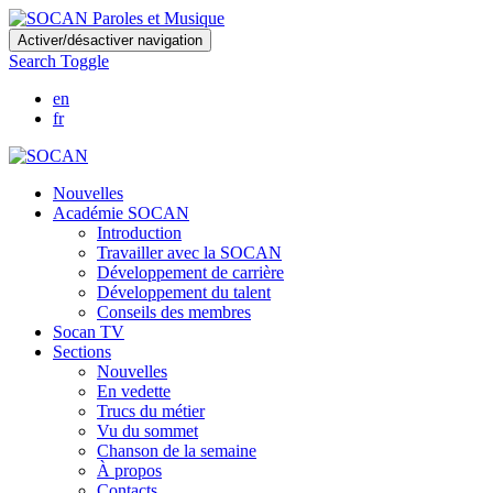
Skip
Activer/désactiver navigation
to
Search Toggle
main
content
en
fr
Nouvelles
Académie SOCAN
Introduction
Travailler avec la SOCAN
Développement de carrière
Développement du talent
Conseils des membres
Socan TV
Sections
Nouvelles
En vedette
Trucs du métier
Vu du sommet
Chanson de la semaine
À propos
Contacts