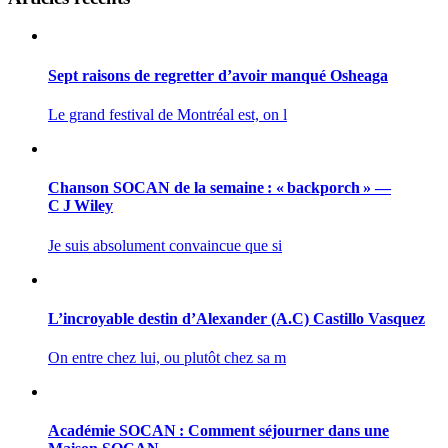
Sept raisons de regretter d’avoir manqué Osheaga
Le grand festival de Montréal est, on l
Chanson SOCAN de la semaine : « backporch » —
C J Wiley
Je suis absolument convaincue que si
L’incroyable destin d’Alexander (A.C) Castillo Vasquez
On entre chez lui, ou plutôt chez sa m
Académie SOCAN : Comment séjourner dans une