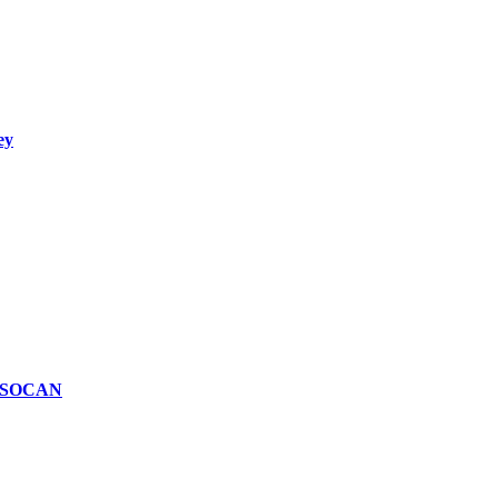
ey
n SOCAN