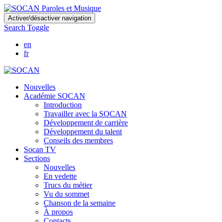
Skip
Activer/désactiver navigation
to
Search Toggle
main
content
en
fr
Nouvelles
Académie SOCAN
Introduction
Travailler avec la SOCAN
Développement de carrière
Développement du talent
Conseils des membres
Socan TV
Sections
Nouvelles
En vedette
Trucs du métier
Vu du sommet
Chanson de la semaine
À propos
Contacts