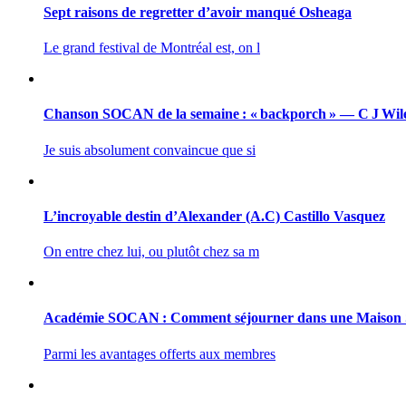
Sept raisons de regretter d’avoir manqué Osheaga
Le grand festival de Montréal est, on l
Chanson SOCAN de la semaine : « backporch » — C J Wil
Je suis absolument convaincue que si
L’incroyable destin d’Alexander (A.C) Castillo Vasquez
On entre chez lui, ou plutôt chez sa m
Académie SOCAN : Comment séjourner dans une Maiso
Parmi les avantages offerts aux membres