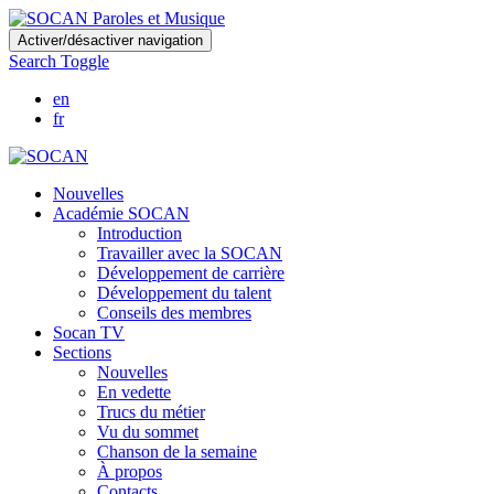
Skip
Activer/désactiver navigation
to
Search Toggle
main
content
en
fr
Nouvelles
Académie SOCAN
Introduction
Travailler avec la SOCAN
Développement de carrière
Développement du talent
Conseils des membres
Socan TV
Sections
Nouvelles
En vedette
Trucs du métier
Vu du sommet
Chanson de la semaine
À propos
Contacts