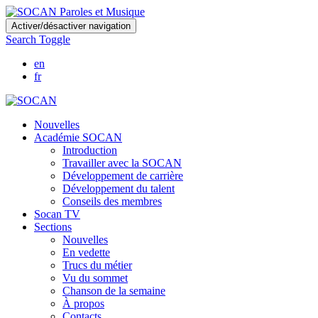
Skip
Activer/désactiver navigation
to
Search Toggle
main
content
en
fr
Nouvelles
Académie SOCAN
Introduction
Travailler avec la SOCAN
Développement de carrière
Développement du talent
Conseils des membres
Socan TV
Sections
Nouvelles
En vedette
Trucs du métier
Vu du sommet
Chanson de la semaine
À propos
Contacts