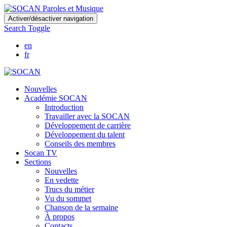
Skip
Activer/désactiver navigation
to
Search Toggle
main
content
en
fr
Nouvelles
Académie SOCAN
Introduction
Travailler avec la SOCAN
Développement de carrière
Développement du talent
Conseils des membres
Socan TV
Sections
Nouvelles
En vedette
Trucs du métier
Vu du sommet
Chanson de la semaine
À propos
Contacts