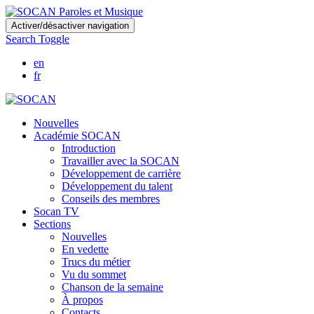
Skip
Activer/désactiver navigation
to
Search Toggle
main
content
en
fr
Nouvelles
Académie SOCAN
Introduction
Travailler avec la SOCAN
Développement de carrière
Développement du talent
Conseils des membres
Socan TV
Sections
Nouvelles
En vedette
Trucs du métier
Vu du sommet
Chanson de la semaine
À propos
Contacts