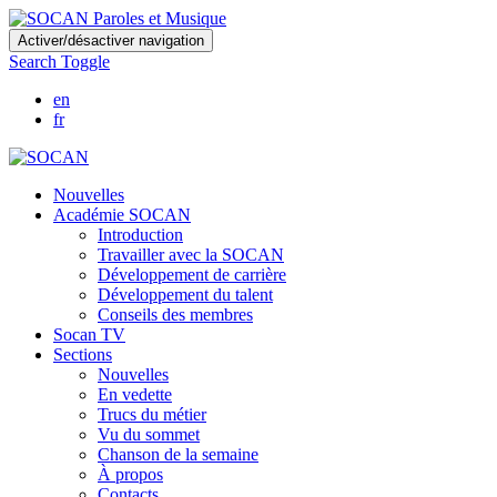
Skip
Activer/désactiver navigation
to
Search Toggle
main
content
en
fr
Nouvelles
Académie SOCAN
Introduction
Travailler avec la SOCAN
Développement de carrière
Développement du talent
Conseils des membres
Socan TV
Sections
Nouvelles
En vedette
Trucs du métier
Vu du sommet
Chanson de la semaine
À propos
Contacts