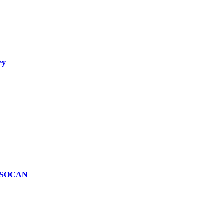
ey
n SOCAN