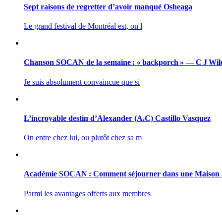
Sept raisons de regretter d’avoir manqué Osheaga
Le grand festival de Montréal est, on l
Chanson SOCAN de la semaine : « backporch » — C J Wil
Je suis absolument convaincue que si
L’incroyable destin d’Alexander (A.C) Castillo Vasquez
On entre chez lui, ou plutôt chez sa m
Académie SOCAN : Comment séjourner dans une Maiso
Parmi les avantages offerts aux membres