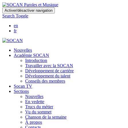
Skip
Activer/désactiver navigation
to
Search Toggle
main
content
en
fr
Nouvelles
Académie SOCAN
Introduction
Travailler avec la SOCAN
Développement de carrière
Développement du talent
Conseils des membres
Socan TV
Sections
Nouvelles
En vedette
Trucs du métier
Vu du sommet
Chanson de la semaine
À propos
Contacts