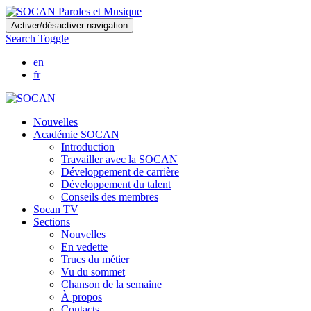
Skip
Activer/désactiver navigation
to
Search Toggle
main
content
en
fr
Nouvelles
Académie SOCAN
Introduction
Travailler avec la SOCAN
Développement de carrière
Développement du talent
Conseils des membres
Socan TV
Sections
Nouvelles
En vedette
Trucs du métier
Vu du sommet
Chanson de la semaine
À propos
Contacts