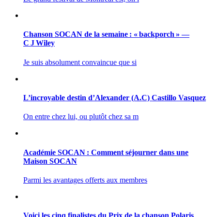
Chanson SOCAN de la semaine : « backporch » —
C J Wiley
Je suis absolument convaincue que si
L’incroyable destin d’Alexander (A.C) Castillo Vasquez
On entre chez lui, ou plutôt chez sa m
Académie SOCAN : Comment séjourner dans une
Maison SOCAN
Parmi les avantages offerts aux membres
Voici les cinq finalistes du Prix de la chanson Polaris