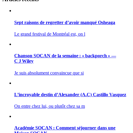
Sept raisons de regretter d’avoir manqué Osheaga
Le grand festival de Montréal est, on l
Chanson SOCAN de la semaine : « backporch » —
C J Wiley
Je suis absolument convaincue que si
L’incroyable destin d’Alexander (A.C) Castillo Vasquez
On entre chez lui, ou plutôt chez sa m
Académie SOCAN : Comment séjourner dans une