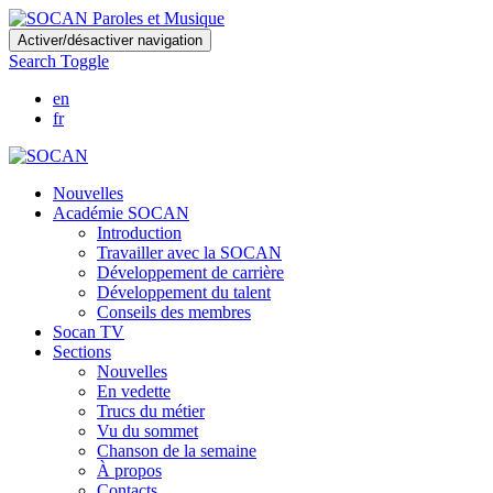
Skip
Activer/désactiver navigation
to
Search Toggle
main
content
en
fr
Nouvelles
Académie SOCAN
Introduction
Travailler avec la SOCAN
Développement de carrière
Développement du talent
Conseils des membres
Socan TV
Sections
Nouvelles
En vedette
Trucs du métier
Vu du sommet
Chanson de la semaine
À propos
Contacts