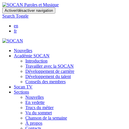
Skip
Activer/désactiver navigation
to
Search Toggle
main
content
en
fr
Nouvelles
Académie SOCAN
Introduction
Travailler avec la SOCAN
Développement de carrière
Développement du talent
Conseils des membres
Socan TV
Sections
Nouvelles
En vedette
Trucs du métier
Vu du sommet
Chanson de la semaine
À propos
Contacts