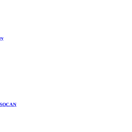
ey
n SOCAN