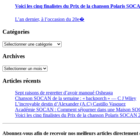
Voici les cinq finalistes du Prix de la chanson Polaris SO
L’an dernier, à l’occasion du 20e�
Catégories
Catégories
Archives
Archives
Articles récents
Sept raisons de regretter d’avoir manqué Osheaga
Chanson SOCAN de la semaine : « backporch » — C J Wiley
L’incroyable destin d’Alexander (A.C) Castillo Vasquez
Académie SOCAN : Comment séjourner dans une Maison S
Voici les cinq finalistes du Prix de la chanson Polaris SOCAN
Abonnez-vous afin de recevoir nos meilleurs articles directement d