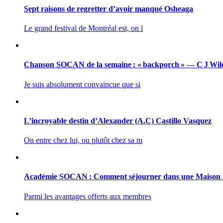
Sept raisons de regretter d’avoir manqué Osheaga
Le grand festival de Montréal est, on l
Chanson SOCAN de la semaine : « backporch » — C J Wil
Je suis absolument convaincue que si
L’incroyable destin d’Alexander (A.C) Castillo Vasquez
On entre chez lui, ou plutôt chez sa m
Académie SOCAN : Comment séjourner dans une Maiso
Parmi les avantages offerts aux membres