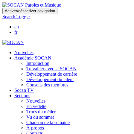
Skip
Activer/désactiver navigation
to
Search Toggle
main
content
en
fr
Nouvelles
Académie SOCAN
Introduction
Travailler avec la SOCAN
Développement de carrière
Développement du talent
Conseils des membres
Socan TV
Sections
Nouvelles
En vedette
Trucs du métier
Vu du sommet
Chanson de la semaine
À propos
Contacts