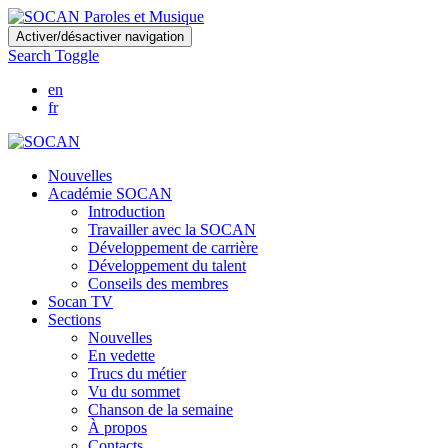
Skip
Activer/désactiver navigation
to
Search Toggle
main
content
en
fr
Nouvelles
Académie SOCAN
Introduction
Travailler avec la SOCAN
Développement de carrière
Développement du talent
Conseils des membres
Socan TV
Sections
Nouvelles
En vedette
Trucs du métier
Vu du sommet
Chanson de la semaine
À propos
Contacts