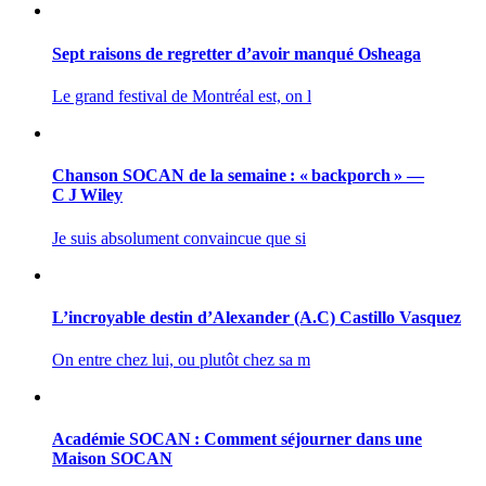
Sept raisons de regretter d’avoir manqué Osheaga
Le grand festival de Montréal est, on l
Chanson SOCAN de la semaine : « backporch » —
C J Wiley
Je suis absolument convaincue que si
L’incroyable destin d’Alexander (A.C) Castillo Vasquez
On entre chez lui, ou plutôt chez sa m
Académie SOCAN : Comment séjourner dans une
Maison SOCAN