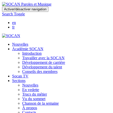
Skip
Activer/désactiver navigation
to
Search Toggle
main
content
en
fr
Nouvelles
Académie SOCAN
Introduction
Travailler avec la SOCAN
Développement de carrière
Développement du talent
Conseils des membres
Socan TV
Sections
Nouvelles
En vedette
Trucs du métier
Vu du sommet
Chanson de la semaine
À propos
Contacts