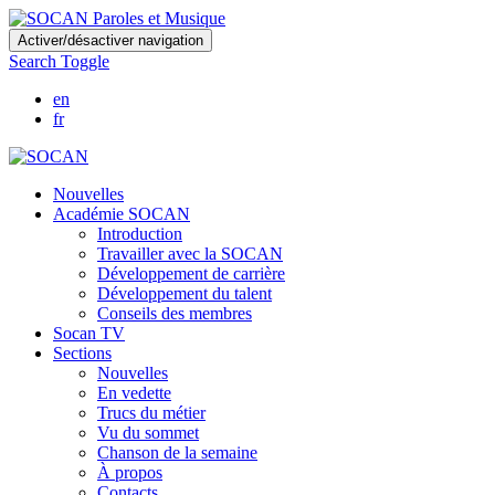
Skip
Activer/désactiver navigation
to
Search Toggle
main
content
en
fr
Nouvelles
Académie SOCAN
Introduction
Travailler avec la SOCAN
Développement de carrière
Développement du talent
Conseils des membres
Socan TV
Sections
Nouvelles
En vedette
Trucs du métier
Vu du sommet
Chanson de la semaine
À propos
Contacts