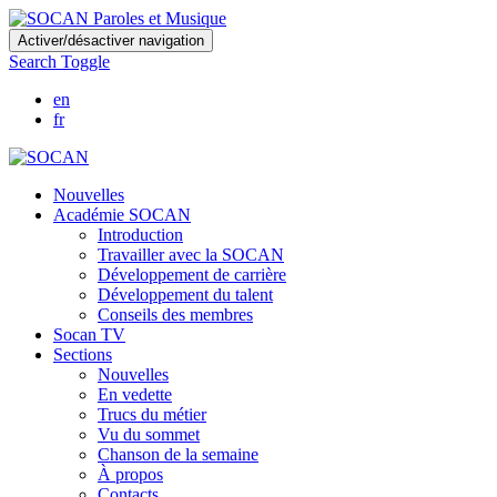
Skip
Activer/désactiver navigation
to
Search Toggle
main
content
en
fr
Nouvelles
Académie SOCAN
Introduction
Travailler avec la SOCAN
Développement de carrière
Développement du talent
Conseils des membres
Socan TV
Sections
Nouvelles
En vedette
Trucs du métier
Vu du sommet
Chanson de la semaine
À propos
Contacts