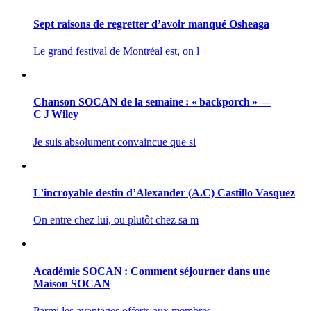
Sept raisons de regretter d’avoir manqué Osheaga
Le grand festival de Montréal est, on l
Chanson SOCAN de la semaine : « backporch » —
C J Wiley
Je suis absolument convaincue que si
L’incroyable destin d’Alexander (A.C) Castillo Vasquez
On entre chez lui, ou plutôt chez sa m
Académie SOCAN : Comment séjourner dans une
Maison SOCAN
Parmi les avantages offerts aux membres