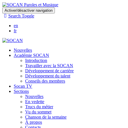
Skip
Activer/désactiver navigation
to
Search Toggle
main
content
en
fr
Nouvelles
Académie SOCAN
Introduction
Travailler avec la SOCAN
Développement de carrière
Développement du talent
Conseils des membres
Socan TV
Sections
Nouvelles
En vedette
Trucs du métier
Vu du sommet
Chanson de la semaine
À propos
Contacts