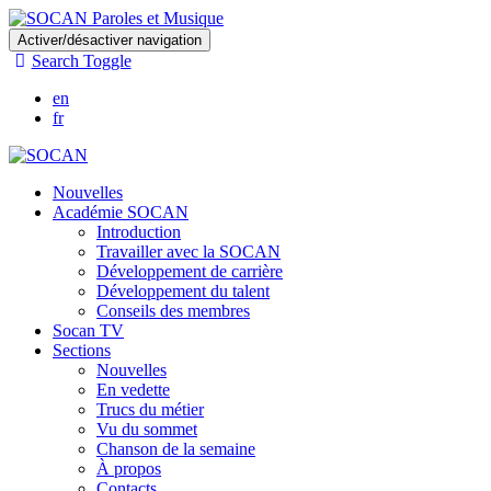
Skip
Activer/désactiver navigation
to
Search Toggle
main
content
en
fr
Nouvelles
Académie SOCAN
Introduction
Travailler avec la SOCAN
Développement de carrière
Développement du talent
Conseils des membres
Socan TV
Sections
Nouvelles
En vedette
Trucs du métier
Vu du sommet
Chanson de la semaine
À propos
Contacts