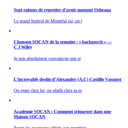
Sept raisons de regretter d’avoir manqué Osheaga
Le grand festival de Montréal est, on l
Chanson SOCAN de la semaine : « backporch » —
C J Wiley
Je suis absolument convaincue que si
L’incroyable destin d’Alexander (A.C) Castillo Vasquez
On entre chez lui, ou plutôt chez sa m
Académie SOCAN : Comment séjourner dans une
Maison SOCAN
Parmi les avantages offerts aux membres