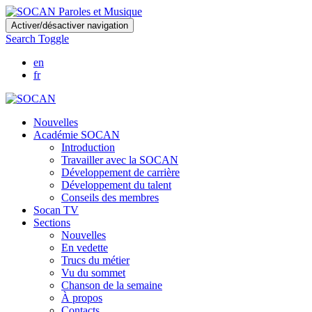
Skip
Activer/désactiver navigation
to
Search Toggle
main
content
en
fr
Nouvelles
Académie SOCAN
Introduction
Travailler avec la SOCAN
Développement de carrière
Développement du talent
Conseils des membres
Socan TV
Sections
Nouvelles
En vedette
Trucs du métier
Vu du sommet
Chanson de la semaine
À propos
Contacts