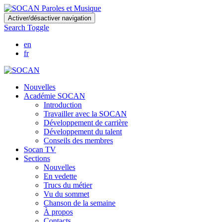
Skip
Activer/désactiver navigation
to
Search Toggle
main
content
en
fr
Nouvelles
Académie SOCAN
Introduction
Travailler avec la SOCAN
Développement de carrière
Développement du talent
Conseils des membres
Socan TV
Sections
Nouvelles
En vedette
Trucs du métier
Vu du sommet
Chanson de la semaine
À propos
Contacts