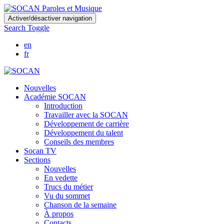
Skip
Activer/désactiver navigation
to
Search Toggle
main
content
en
fr
Nouvelles
Académie SOCAN
Introduction
Travailler avec la SOCAN
Développement de carrière
Développement du talent
Conseils des membres
Socan TV
Sections
Nouvelles
En vedette
Trucs du métier
Vu du sommet
Chanson de la semaine
À propos
Contacts