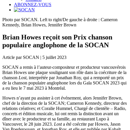
ABONNEZ-VOUS
Photo par SOCAN. Left to right/De gauche à droite : Cameron
Kennedy, Brian Howes, Jennifer Brown
Brian Howes reçoit son Prix chanson
populaire anglophone de la SOCAN
Article par SOCAN | 5 juillet 2023
SOCAN a remis à l’auteur-compositeur et producteur vancouvérois
Brian Howes une plaque soulignant son rôle dans la coécriture de la
chanson
Lost
, interprétée par Jonathan Roy, qui a remporté un prix
de la chanson populaire anglophone lors du Gala SOCAN 2023 qui
a eu lieu le 7 mai 2023 à Montréal.
Howes n’ayant pu assister à cet événement, alors Jennifer Brown,
chef de la direction de la SOCAN; Cameron Kennedy, directeur des
relations créatives; et Coralie Hummel, Chargé de clientèle – Radio,
concerts et édition musicale, lui ont remis la distinction avant un
dîner avec le producteur et sa famille, au restaurant Lupo à
Vancouver, le 28 juin 2023.
Lost
a été coécrite par Howes, Jason
Van Poederooyen, et Jonathan Roy, et elle est publiée par Kobalt